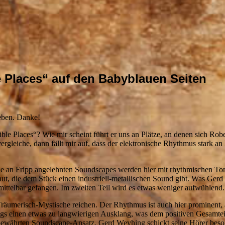
 Places“ auf den Babyblauen Seiten
eben. Danke!
le Places“? Wie mir scheint führt er uns an Plätze, an denen sich Rob
leiche, dann fällt mir auf, dass der elektronische Rhythmus stark a
 Die an Fripp angelehnten Soundscapes werden hier mit rhythmischen 
ut, die dem Stück einen industriell-metallischen Sound gibt. Was Ge
mittelbar gefangen. Im zweiten Teil wird es etwas weniger aufwühlend.
räumerisch-Mystische reichen. Der Rhythmus ist auch hier prominent, a
gs einen etwas zu langwierigen Ausklang, was dem positiven Gesamtei
bewährten Soundscape-Ansatz. Gerd Weyhing schickt seine Hörer beso