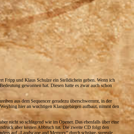
ert Fripp und Klaus Schulze ein Stelldichein geben. Wenn ich
n Bedeutung gewonnen hat. Diesen hatte es zwar auch schon
Tonreihen aus dem Sequencer geradezu überschwemmt, in der
rd Weyhing hier an wuchtigen Klanggebirgen aufbaut, nimmt den
ber nicht so schlagend wie im Opener. Das ebenfalls über eine
ndruck aber keinen Abbruch tut. Die zweite CD folgt den
nders auf „Landscape and Memory“ durch schräge, surreale