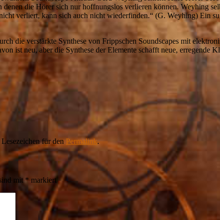
n denen die Hörer sich nur hoffnungslos verlieren können. Weyhing selb
cht verliert, kann sich auch nicht wiederfinden.“ (G. Weyhing) Ein s
rch die verstärkte Synthese von Frippschen Soundscapes mit elektronis
davon ist neu, aber die Synthese der Elemente schafft neue, erregende 
n Lesezeichen für den
Permalink
.
sind mit
*
markiert