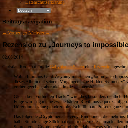
Datenschutzerklärung
Beitragsnavigation
←
Vorheriger
Nächster
→
Rezension zu „Journeys to impossible
02.06.2014
Christian Rode hat für die
Babyblauen Seiten
eine
Rezension
geschri
Wohin führt uns Gerd Weyhing mit seinen „Journeys to Impossib
dieses Album mit seinem Vorgänger „The Hidden Symmetry“ verg
vorher gegeben, aber nicht in dieser Intensität.
Gleich bei „Forbidden Tracks“ wird dies besonders deutlich.
Folge wird sogar eine zweite härtere Rhythmussequenz aufgeba
Hörer durch seine geradezu physisch fühlbare Präsenz ganz un
Das folgende „Cryptomeria“ erzeugt Emotionen, die mehr ins T
halbe Stunde lange Stück hat nach meinem Geschmack allerdin
Spuren von „Cryptomenia“ und folgt dabei etwas stärker dem 