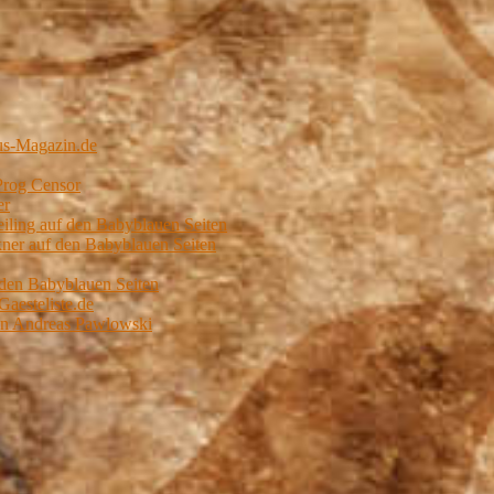
us-Magazin.de
Prog Censor
er
ling auf den Babyblauen Seiten
er auf den Babyblauen Seiten
 den Babyblauen Seiten
Gaesteliste.de
von Andreas Pawlowski