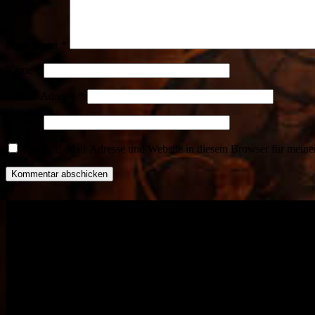
Kommentar
*
Name
*
E-Mail-Adresse
*
Website
Name, E-Mail-Adresse und Website in diesem Browser für meine