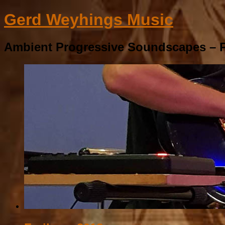
Gerd Weyhings Music
Ambient Progressive Soundscapes – P