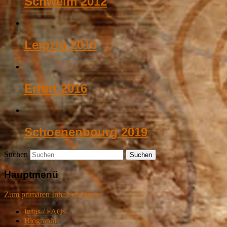
Schwelm 2012
Leipzig 2016
Erfurt 2016
Schoenenbourg 2019
Suchen
Hauptmenü
Zum primären Inhalt springen
Infos / FAQs
Biographie