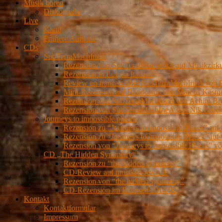
Musik hören
Diskografie
Live
Karte
Frühere Auftritte
CDs
SubTerraMachIneA
Rezension von SubTerraMachIneA auf Musikzirk
Rezension in Lingua Italiana
Review en francais über SubTerraMachIneA von 
Mini-Rezension auf Bandcamp von Marcus Kästn
Rezension von SubTerraMachIneA von Achim Brei
Rezension von SubTerraMachIneA von Nik Brückn
Journeys to impossible places
Rezension zu “Journeys to impossible Places” auf
Rezension zu “Journeys to impossible Places” auf 
Rezension von “Journeys to Impossible Places” 
CD „The Hidden Symmetry“
Rezension zu “the hidden symmetry”
CD-Review auf musikreviews.de
Rezension von “the hidden symmetry”
CD-Rezension im Eclipsed 2014/02
Kontakt
Kontaktformular
Impressum