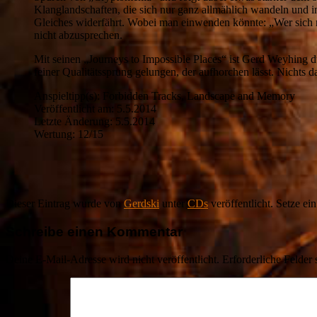
Klanglandschaften, die sich nur ganz allmählich wandeln und i
Gleiches widerfährt. Wobei man einwenden könnte: „Wer sich ni
nicht abzusprechen.
Mit seinen „Journeys to Impossible Places“ ist Gerd Weyhing du
feiner Qualitätssprung gelungen, der aufhorchen lässt. Nichts 
Anspieltipp(s): Forbidden Tracks, Landscape and Memory
Veröffentlicht am: 5.5.2014
Letzte Änderung: 5.5.2014
Wertung: 12/15
Dieser Eintrag wurde von
Gerdski
unter
CDs
veröffentlicht. Setze ei
Schreibe einen Kommentar
Deine E-Mail-Adresse wird nicht veröffentlicht.
Erforderliche Felder 