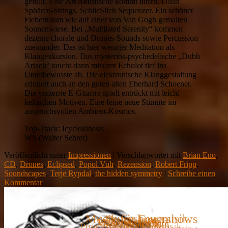
gefüllt. Eine Art Akustische kommt hinzu. Dann
Sphären-Strings. SchlieSlich Sequenzer. Ein schöner
Fiebertraum wie auf einer von Van Gogh gemalten
Sonnenwiese. Bei „Multilated Serenity“ kommen
dezente chorale und Drones-Sounds sowie Percussion
zueinander. Das ist hier weniger Meditation als
Klangexkursion. Das mysteriös-psychedelische „Dubh
Artach“ taucht dann mitsamt Echolot tief ins
Unterbewusste ab. Die elektronische Klanggestaltung
erinnert auch an den guten alten Eberhard Schoener.
Die verzerrte E-Gitarrre spielt entrückt mit leicht
keltischen Motiven. Eine feine neue Stimme im
anspruchsvollen Ambient-Kosmos.
Top-Track: Icyclokinesis
WS (Walter Sehrer)
Veröffentlicht unter
Impressionen
|
Verschlagwortet mit
Brian Eno
,
CD
,
Drones
,
Eclipsed
,
Popol Vuh
,
Rezension
,
Robert Fripp
,
Soundscapes
,
Terje Rypdal
,
the hidden symmetry
|
Schreibe einen
Kommentar