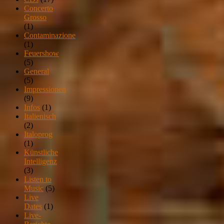
Concerto
Grosso
(1)
Contaminazione
(1)
Feuershow
(5)
General
(5)
Impressionen
(9)
Infos
(1)
Italienisch
(2)
Italoprog
(1)
Künstliche
Intelligenz
(3)
Listen to
Music
(5)
Live
Dates
(1)
Live-