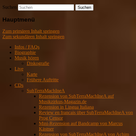
Suchen
Hauptmenü
Zum primären Inhalt springen
Zum sekundären Inhalt springen
Infos / FAQs
Biographie
Musik hören
Diskografie
Live
Karte
Frühere Auftritte
CDs
SubTerraMachIneA
Rezension von SubTerraMachIneA auf
Musikzirkus-Magazin.de
Rezension in Lingua Italiana
Review en francais über SubTerraMachIneA von
Prog Censor
Mini-Rezension auf Bandcamp von Marcus
Kästner
Rezension von SubTerraMachIneA von Achim