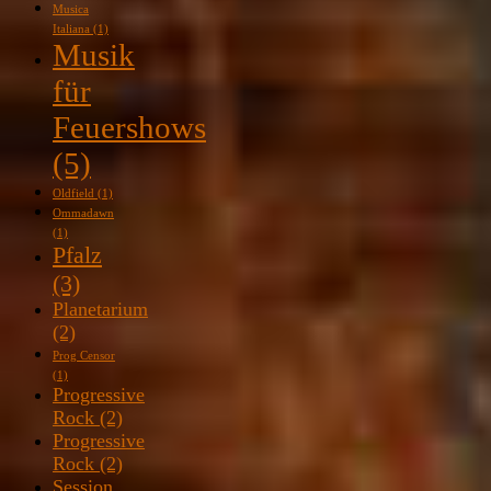
Musica
Italiana
(1)
Musik
für
Feuershows
(5)
Oldfield
(1)
Ommadawn
(1)
Pfalz
(3)
Planetarium
(2)
Prog Censor
(1)
Progressive
Rock
(2)
Progressive
Rock
(2)
Session