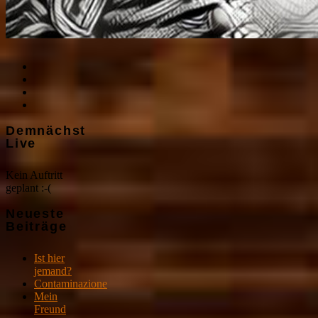
Demnächst
Live
Kein Auftritt
geplant :-(
Neueste
Beiträge
Ist hier
jemand?
Contaminazione
Mein
Freund