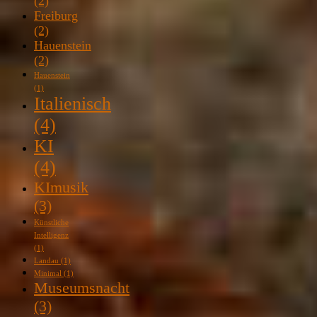
(2)
Freiburg
(2)
Hauenstein
(2)
Hauenstein
(1)
Italienisch
(4)
KI
(4)
KImusik
(3)
Künstliche
Intelligenz
(1)
Landau
(1)
Minimal
(1)
Museumsnacht
(3)