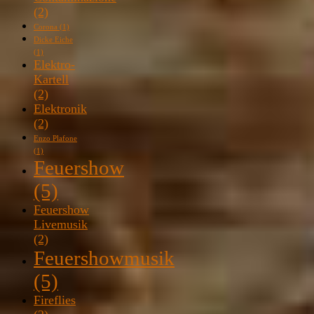
(2)
Corona
(1)
Dicke Eiche
(1)
Elektro-
Kartell
(2)
Elektronik
(2)
Enzo Plafone
(1)
Feuershow
(5)
Feuershow
Livemusik
(2)
Feuershowmusik
(5)
Fireflies