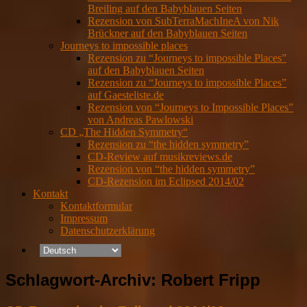
Breiling auf den Babyblauen Seiten
Rezension von SubTerraMachIneA von Nik
Brückner auf den Babyblauen Seiten
Journeys to impossible places
Rezension zu “Journeys to impossible Places”
auf den Babyblauen Seiten
Rezension zu “Journeys to impossible Places”
auf Gaesteliste.de
Rezension von “Journeys to Impossible Places”
von Andreas Pawlowski
CD „The Hidden Symmetry“
Rezension zu “the hidden symmetry”
CD-Review auf musikreviews.de
Rezension von “the hidden symmetry”
CD-Rezension im Eclipsed 2014/02
Kontakt
Kontaktformular
Impressum
Datenschutzerklärung
Schlagwort-Archiv:
Robert Fripp