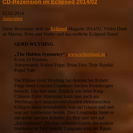
CD-Rezension im Eclipsed 2014/02
02.02.2014
Antworten
Diese Rezension steht im
Eclipsed
-Magazin 2014/02. Vielen Dank
an Marcus. Sven und Walter und das restliche Eclipsed-Team!
GERD WEYHING
„The Hidden Symmetry“
(
www.schrottland.de
)
8 von 10 Punkten
Artverwandt: Robert Fripp; Brian Eno; Terje Rypdal;
Popol Vuh
Der Pfälzer Gerd Weyhing hat dereinst bei Robert
Fripp einen Gitarren-Crashkurs Sachen Soundscapes
besucht. Das hört man. Ähnlich wie beim King-
Crimson-Elder-Statesman kann man auch aus
Weyhings sich langsam entfaltenden elektronischen
Klängen kaum heraushören, was auf Gitarre und und
was auf Synthesizer beruht. Drei Longtracks bietet er
mit seiner zweiten Scheibe. Es flirrt und sirrt auf
„Icyclokinesis“, bis eine verzerrte Gitarre das weitere
musikalische Feld bestellt. Langsam wird der Raum