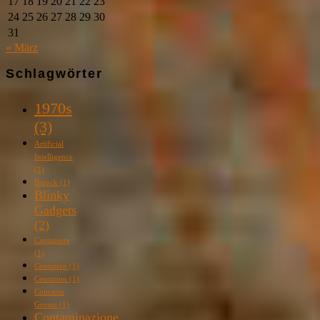
17
18
19
20
21
22
23
24
25
26
27
28
29
30
31
« März
Schlagwörter
1970s
(3)
Artificial
Intelligence
(1)
Barock
(1)
Blinky
Gadgets
(2)
Cantautore
(1)
Centurion
(1)
Centurion
(1)
Concerto
Grosso
(1)
Contaminazione