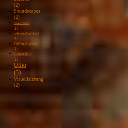
(2)
Soundscapes
(2)
Steve Reich
(1)
SubTerraMachIneA
(1)
SubTerraMachIneA
(1)
Tubular Bells
(1)
Udio
(3)
Visualisierung
(2)