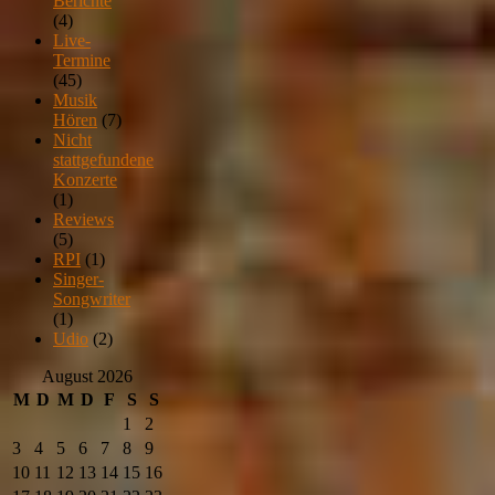
Berichte
(4)
Live-
Termine
(45)
Musik
Hören
(7)
Nicht
stattgefundene
Konzerte
(1)
Reviews
(5)
RPI
(1)
Singer-
Songwriter
(1)
Udio
(2)
August 2026
M
D
M
D
F
S
S
1
2
3
4
5
6
7
8
9
10
11
12
13
14
15
16