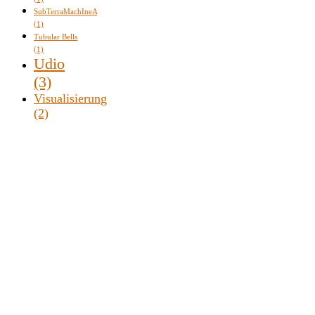
SubTerraMachIneA
(1)
Tubular Bells
(1)
Udio
(3)
Visualisierung
(2)