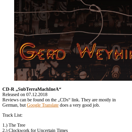
CD-R „SubTerraMachIneA“
Released on 07.12.2018
Reviews can be found on the „CDs“ link. They are mostly in
German, but
Google Translate
does a very good job.
Track List:
1.) The Tree
2.) Clockwork for Uncertain Times