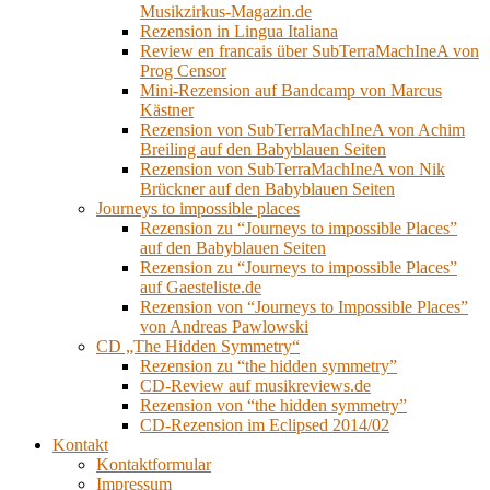
Musikzirkus-Magazin.de
Rezension in Lingua Italiana
Review en francais über SubTerraMachIneA von
Prog Censor
Mini-Rezension auf Bandcamp von Marcus
Kästner
Rezension von SubTerraMachIneA von Achim
Breiling auf den Babyblauen Seiten
Rezension von SubTerraMachIneA von Nik
Brückner auf den Babyblauen Seiten
Journeys to impossible places
Rezension zu “Journeys to impossible Places”
auf den Babyblauen Seiten
Rezension zu “Journeys to impossible Places”
auf Gaesteliste.de
Rezension von “Journeys to Impossible Places”
von Andreas Pawlowski
CD „The Hidden Symmetry“
Rezension zu “the hidden symmetry”
CD-Review auf musikreviews.de
Rezension von “the hidden symmetry”
CD-Rezension im Eclipsed 2014/02
Kontakt
Kontaktformular
Impressum