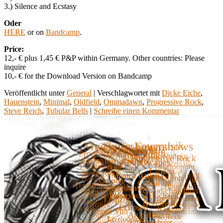
3.) Silence and Ecstasy
Oder
HERE
or on
Bandcamp
.
Price:
12,- € plus 1,45 € P&P within Germany. Other countries: Please
inquire
10,- € for the Download Version on Bandcamp
Veröffentlicht unter
General
|
Verschlagwortet mit
Dicke Eiche
,
Hauenstein
,
Minimal
,
Oldfield
,
Ommadawn
,
Progressive Rock
,
Steve Reich
,
Tubular Bells
|
Schreibe einen Kommentar