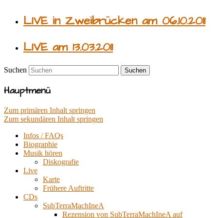
LIVE in Zweibrücken am 06.10.2011
LIVE am 13.03.2011
Suchen
Hauptmenü
Zum primären Inhalt springen
Zum sekundären Inhalt springen
Infos / FAQs
Biographie
Musik hören
Diskografie
Live
Karte
Frühere Auftritte
CDs
SubTerraMachIneA
Rezension von SubTerraMachIneA auf