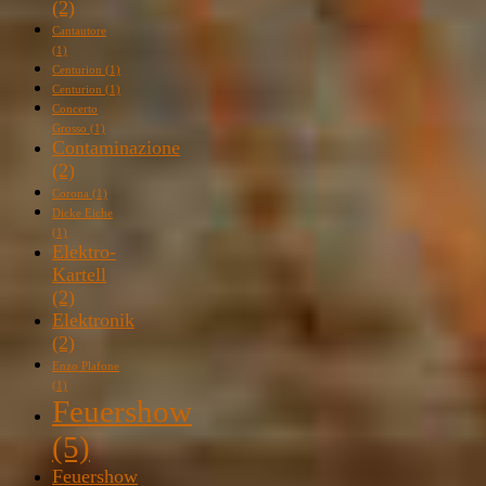
(2)
Cantautore
(1)
Centurion
(1)
Centurion
(1)
Concerto
Grosso
(1)
Contaminazione
(2)
Corona
(1)
Dicke Eiche
(1)
Elektro-
Kartell
(2)
Elektronik
(2)
Enzo Plafone
(1)
Feuershow
(5)
Feuershow