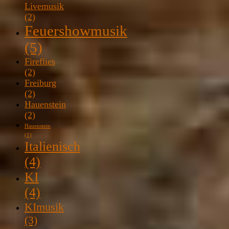
Livemusik
(2)
Feuershowmusik
(5)
Fireflies
(2)
Freiburg
(2)
Hauenstein
(2)
Hauenstein
(1)
Italienisch
(4)
KI
(4)
KImusik
(3)