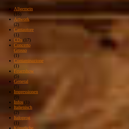
Allgemein
(16)
Artwork
(2)
Cantautore
(1)
CDs
(17)
Concerto
Grosso
(1)
Contaminazione
(1)
Feuershow
(5)
General
(5)
Impressionen
(9)
Infos
(1)
Italienisch
(2)
Italoprog
(1)
Künstliche