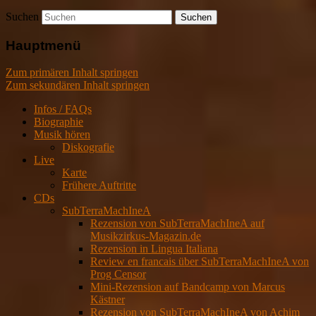
Suchen
Hauptmenü
Zum primären Inhalt springen
Zum sekundären Inhalt springen
Infos / FAQs
Biographie
Musik hören
Diskografie
Live
Karte
Frühere Auftritte
CDs
SubTerraMachIneA
Rezension von SubTerraMachIneA auf
Musikzirkus-Magazin.de
Rezension in Lingua Italiana
Review en francais über SubTerraMachIneA von
Prog Censor
Mini-Rezension auf Bandcamp von Marcus
Kästner
Rezension von SubTerraMachIneA von Achim