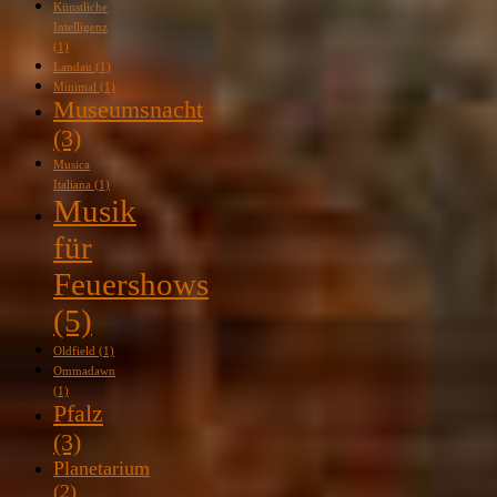
Künstliche
Intelligenz
(1)
Landau
(1)
Minimal
(1)
Museumsnacht
(3)
Musica
Italiana
(1)
Musik
für
Feuershows
(5)
Oldfield
(1)
Ommadawn
(1)
Pfalz
(3)
Planetarium
(2)