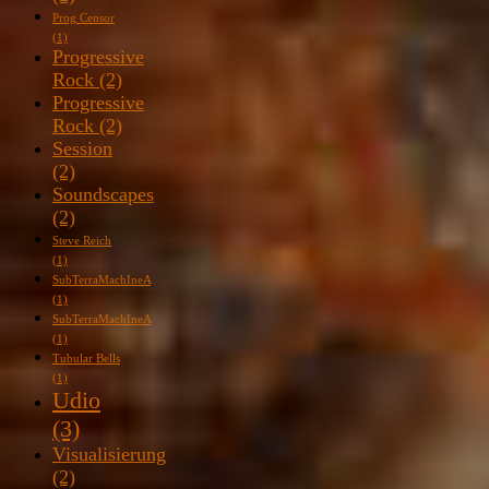
Prog Censor
(1)
Progressive
Rock
(2)
Progressive
Rock
(2)
Session
(2)
Soundscapes
(2)
Steve Reich
(1)
SubTerraMachIneA
(1)
SubTerraMachIneA
(1)
Tubular Bells
(1)
Udio
(3)
Visualisierung
(2)