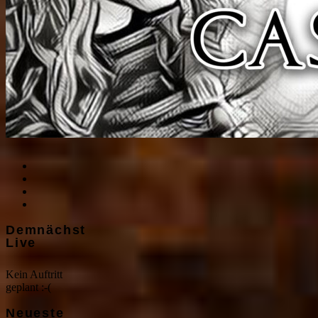
Demnächst
Live
Kein Auftritt
geplant :-(
Neueste