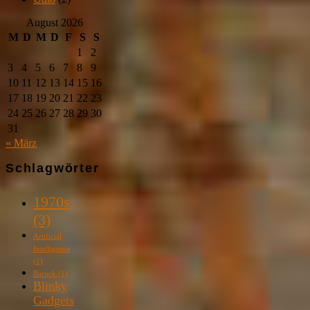
August 2026
M
D
M
D
F
S
S
1
2
3
4
5
6
7
8
9
10
11
12
13
14
15
16
17
18
19
20
21
22
23
24
25
26
27
28
29
30
31
« März
Schlagwörter
1970s
(3)
Artificial
Intelligence
(1)
Barock
(1)
Blinky
Gadgets