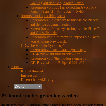
Breiling auf den Babyblauen Seiten
Rezension von SubTerraMachIneA von Nik
Brückner auf den Babyblauen Seiten
Journeys to impossible places
Rezension zu “Journeys to impossible Places”
auf den Babyblauen Seiten
Rezension zu “Journeys to impossible Places”
auf Gaesteliste.de
Rezension von “Journeys to Impossible Places”
von Andreas Pawlowski
CD „The Hidden Symmetry“
Rezension zu “the hidden symmetry”
CD-Review auf musikreviews.de
Rezension von “the hidden symmetry”
CD-Rezension im Eclipsed 2014/02
Kontakt
Kontaktformular
Impressum
Datenschutzerklärung
Es konnte nichts gefunden werden.
In diesem Archiv wurden keine Ergebnisse gefunden, vielleicht hilft