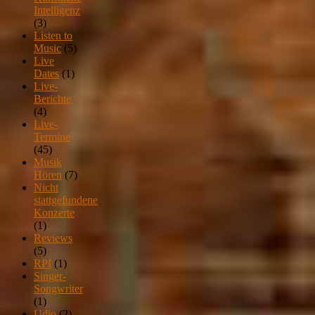
Intelligenz
(3)
Listen to
Music
(5)
Live
Dates
(1)
Live-
Berichte
(4)
Live-
Termine
(45)
Musik
Hören
(7)
Nicht
stattgefundene
Konzerte
(1)
Reviews
(5)
RPI
(1)
Singer-
Songwriter
(1)
Udio
(2)