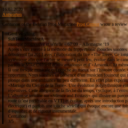
16.03.2020
Antworten
Centurion of the Belgian Prog Magazine
Prog Censor
wrote a review
Gerd Weyhing
SubTerraMachIneA
musique progressive et sérielle – 67’09 – Allemagne ‘19
Après s’être exercé à la méthode du frippertronic (boucles sonores
débutèrent fin 2013 avec l’élaboration du titre «The Tree». Ce lon
xylémique afin que l’arbre se meure à petit feu, évolue dans le can
parfois le Mike Oldfield d’«Incantations» et d’«Amarok». Et même si
là une fresque musicale qui ricoche au mieux sur l’histoire contée
opportuns. Nous sommes en présence d’un musicien fouineur qui n’
plonge dans une ambiance un peu différente. En effet plus expérime
«Mariage du Ciel et de la Terre». Une évolution polyrythmique entê
répétitives. Cette allégorie de la flèche du temps, cyclique, à l’en
L’album se termine sur «Silence and Ecstasy» qui illustre un parco
route (c’est préférable en VTT) et évolue, après une introduction pl
électrique) et parfois une touche sérielle qui évoque encore une fo
d’équilibre et de rigueur instrumentale.
Centurion
3/5