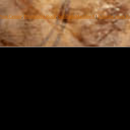
Prog Censor
,
Progressive Rock
,
SubTerraMachIneA
|
Schreibe einen 