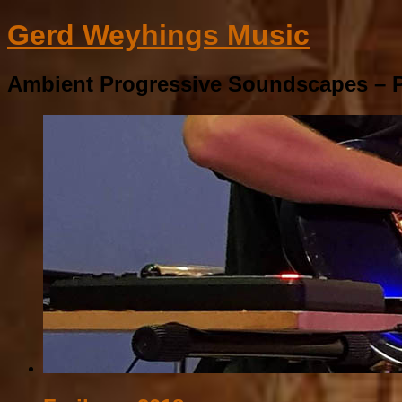
Gerd Weyhings Music
Ambient Progressive Soundscapes – P