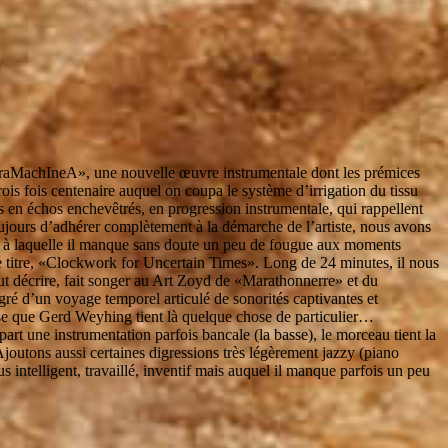
raMachIneA», une nouvelle œuvre instrumentale dont les prémices
is fois centenaire auquel on coupa le système d’irrigation du tissu
s en échos enchevêtrés, en progression instrumentale, qui rappellent
toujours d’adhérer complètement à la démarche de l’artiste, nous avons
ère à laquelle il manque sans doute un peu de fougue aux moments
 titre, «Clockwork for Uncertain Times». Long de 24 minutes, il nous
ut décrire, fait songer au Art Zoyd de «Marathonnerre» et du
gré d’un voyage temporel articulé de sonorités captivantes et
 pense que Gerd Weyhing tient là quelque chose de particulier…
rt une instrumentation parfois bancale (la basse), le morceau tient la
Ajoutons aussi certaines digressions très légèrement jazzy (piano
 intelligent, travaillé, inventif mais auquel il manque parfois un peu