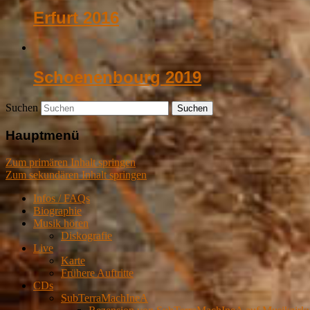
Erfurt 2016
Schoenenbourg 2019
Suchen
Hauptmenü
Zum primären Inhalt springen
Zum sekundären Inhalt springen
Infos / FAQs
Biographie
Musik hören
Diskografie
Live
Karte
Frühere Auftritte
CDs
SubTerraMachIneA