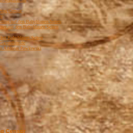
us-Magazin.de
Prog Censor
er
ling auf den Babyblauen Seiten
er auf den Babyblauen Seiten
 den Babyblauen Seiten
Gaesteliste.de
von Andreas Pawlowski
og Censor