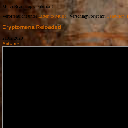
Merci Beaucoup Centurion!
Veröffentlicht unter
Listen to Music
|
Verschlagwortet mit
Centurion
,
Cryptomeria Reloaded
21.02.2020
Antworten