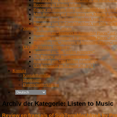
Rezension von SubTerraMachIneA auf Musikzirk
Rezension in Lingua Italiana
Review en francais über SubTerraMachIneA von 
Mini-Rezension auf Bandcamp von Marcus Kästn
Rezension von SubTerraMachIneA von Achim Brei
Rezension von SubTerraMachIneA von Nik Brückn
Journeys to impossible places
Rezension zu “Journeys to impossible Places” auf
Rezension zu “Journeys to impossible Places” auf 
Rezension von “Journeys to Impossible Places” 
CD „The Hidden Symmetry“
Rezension zu “the hidden symmetry”
CD-Review auf musikreviews.de
Rezension von “the hidden symmetry”
CD-Rezension im Eclipsed 2014/02
Kontakt
Kontaktformular
Impressum
Datenschutzerklärung
Archiv der Kategorie:
Listen to Music
Review en francais of SubTerraMachIneA by Pr