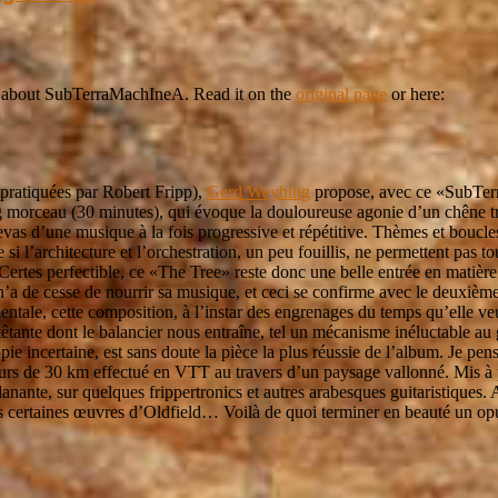
 about SubTerraMachIneA. Read it on the
original page
or here:
 pratiquées par Robert Fripp),
Gerd Weyhing
propose, avec ce «SubTer
g morceau (30 minutes), qui évoque la douloureuse agonie d’un chêne tro
evas d’une musique à la fois progressive et répétitive. Thèmes et boucle
 l’architecture et l’orchestration, un peu fouillis, ne permettent pas 
. Certes perfectible, ce «The Tree» reste donc une belle entrée en mati
a de cesse de nourrir sa musique, et ceci se confirme avec le deuxième
ntale, cette composition, à l’instar des engrenages du temps qu’elle ve
tante dont le balancier nous entraîne, tel un mécanisme inéluctable au 
tropie incertaine, est sans doute la pièce la plus réussie de l’album. Je
urs de 30 km effectué en VTT au travers d’un paysage vallonné. Mis à pa
anante, sur quelques frippertronics et autres arabesques guitaristiques. 
is certaines œuvres d’Oldfield… Voilà de quoi terminer en beauté un opus